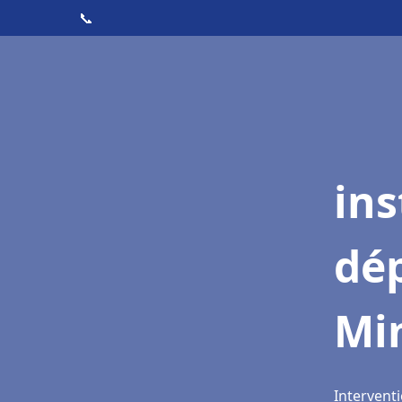
📞
ins
dé
Mi
Intervent