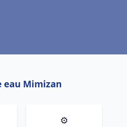
fe eau Mimizan
⚙️