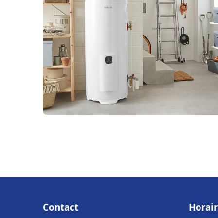
Contact
Horair