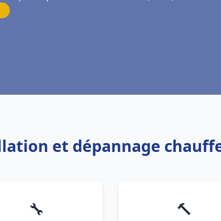
allation et dépannage chauf
🔧
🔨