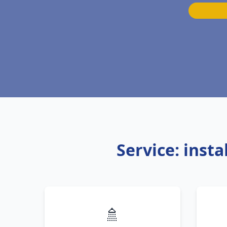
Service: inst
🚿