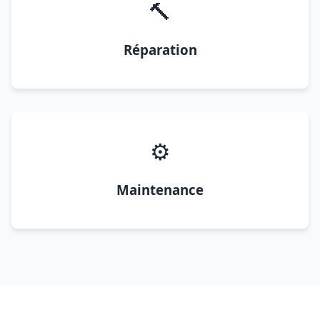
🔨
Réparation
⚙️
Maintenance