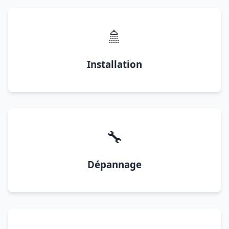
🚿
Installation
🔧
Dépannage