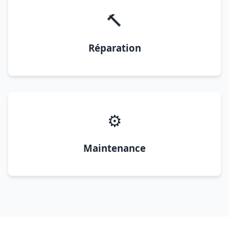
🔨
Réparation
⚙️
Maintenance