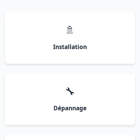
🚿
Installation
🔧
Dépannage