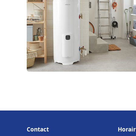
Contact
Horair