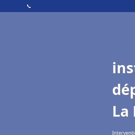
📞
ins
dé
La
Intervent