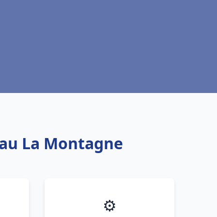
 eau La Montagne
⚙️