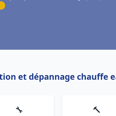
lation et dépannage chauffe
🔧
🔨