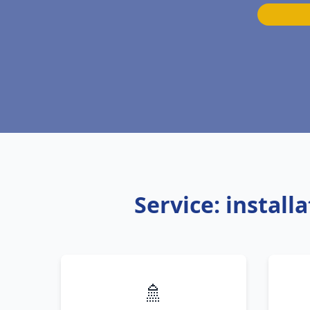
Service: instal
🚿