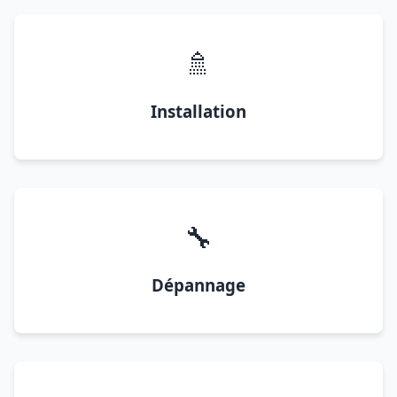
🚿
Installation
🔧
Dépannage