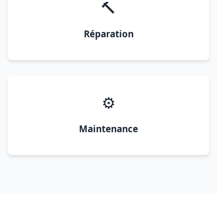
🔨
Réparation
⚙️
Maintenance