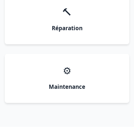
🔨
Réparation
⚙️
Maintenance