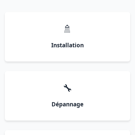
🚿
Installation
🔧
Dépannage