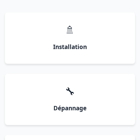
🚿
Installation
🔧
Dépannage