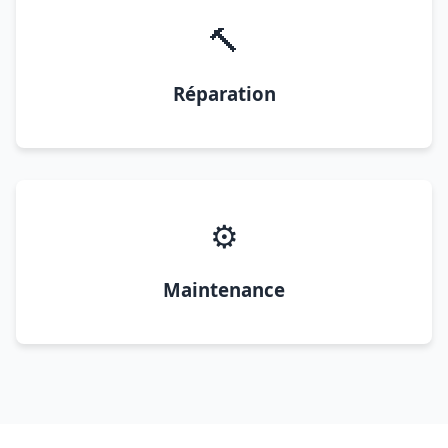
🔨
Réparation
⚙️
Maintenance