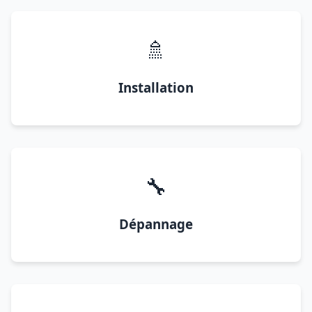
🚿
Installation
🔧
Dépannage