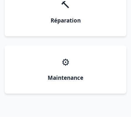
🔨
Réparation
⚙️
Maintenance