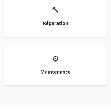
🔨
Réparation
⚙️
Maintenance