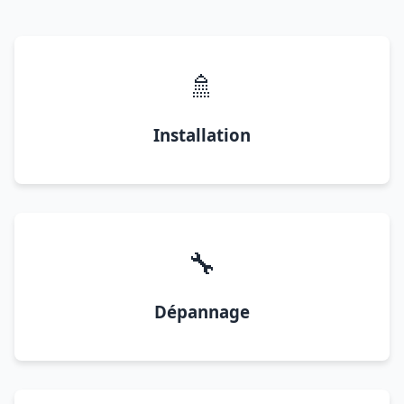
🚿
Installation
🔧
Dépannage