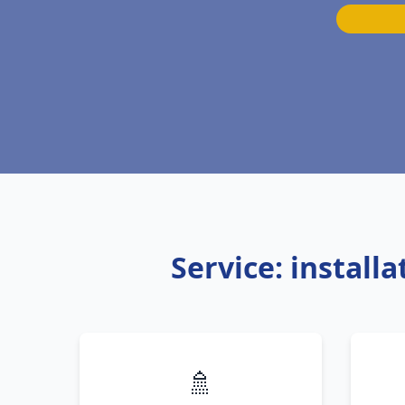
Service: instal
🚿