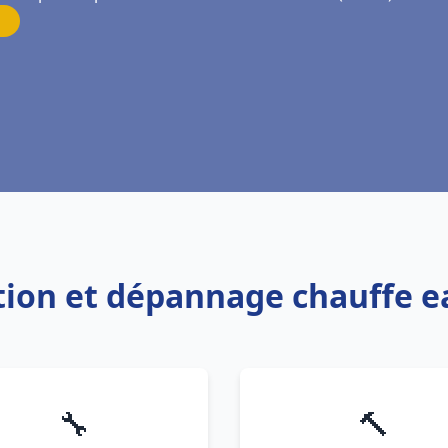
lation et dépannage chauffe
🔧
🔨