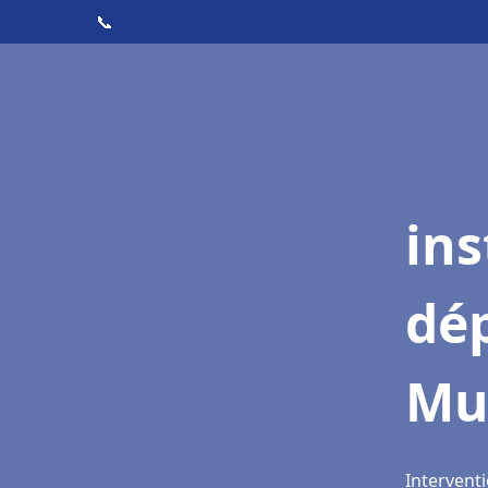
📞
ins
dé
Mu
Intervent