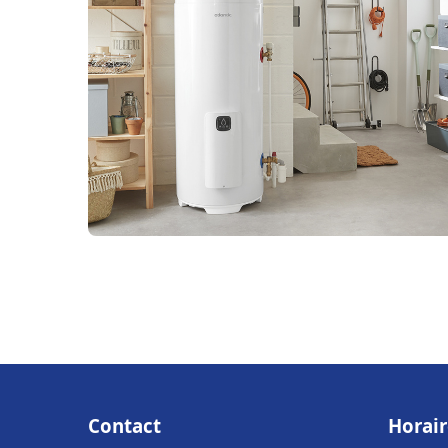
Contact
Horair