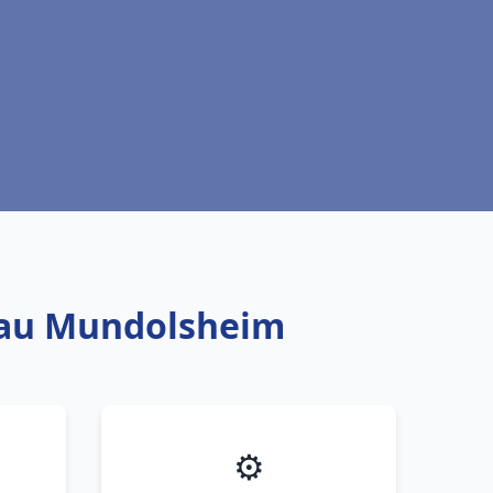
 eau Mundolsheim
⚙️