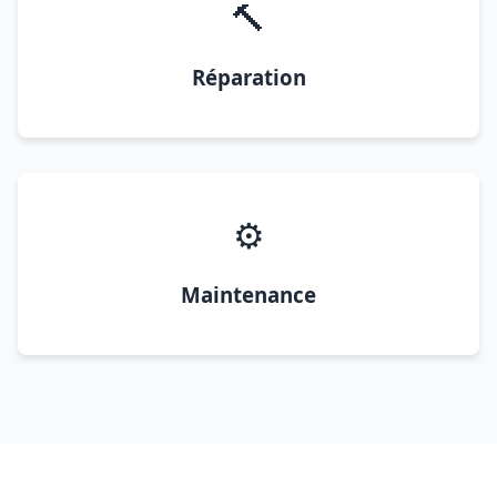
🔨
Réparation
⚙️
Maintenance