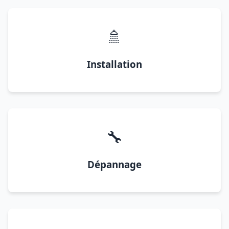
🚿
Installation
🔧
Dépannage