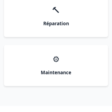
🔨
Réparation
⚙️
Maintenance