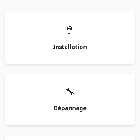
🚿
Installation
🔧
Dépannage