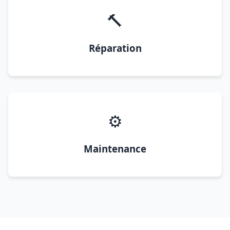
🔨
Réparation
⚙️
Maintenance