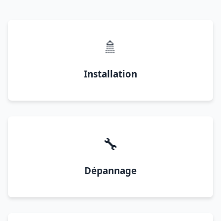
🚿
Installation
🔧
Dépannage