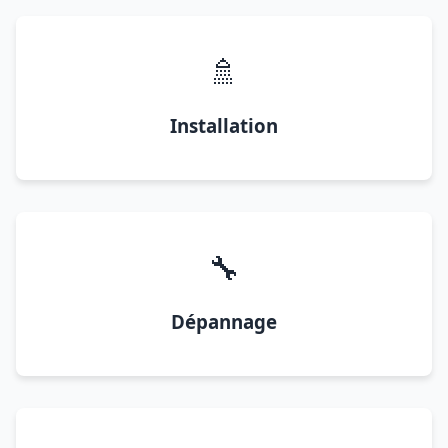
🚿
Installation
🔧
Dépannage