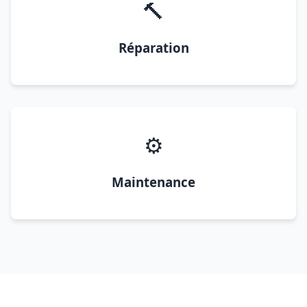
🔨
Réparation
⚙️
Maintenance