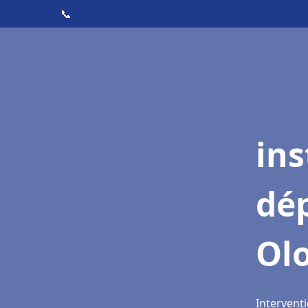
📞
ins
dé
Olo
Intervent