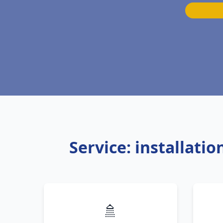
Service: installati
🚿