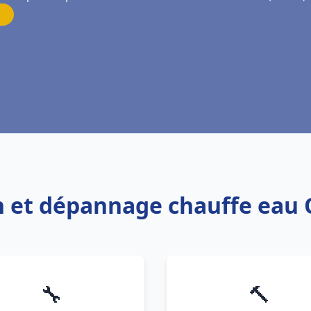
on et dépannage chauffe eau
🔧
🔨