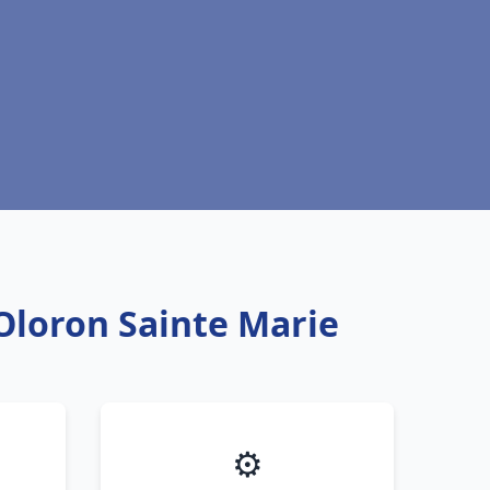
 Oloron Sainte Marie
⚙️