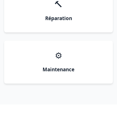
🔨
Réparation
⚙️
Maintenance