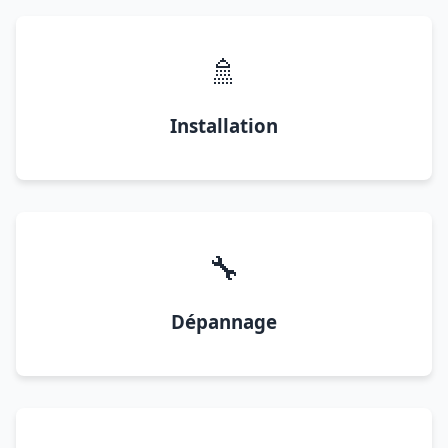
🚿
Installation
🔧
Dépannage