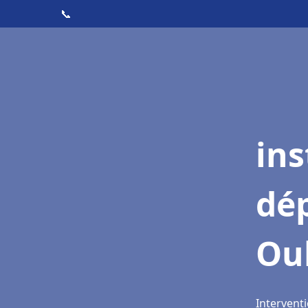
📞
ins
dé
Oul
Interventi