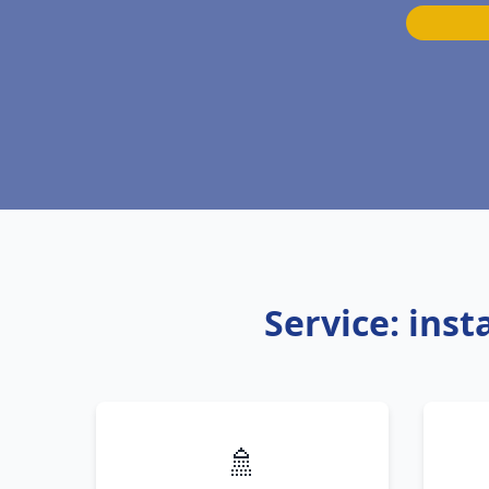
Service: ins
🚿