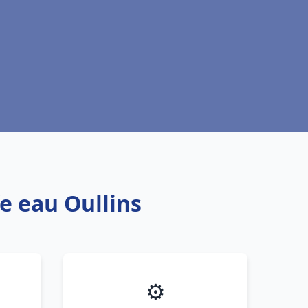
e eau Oullins
⚙️