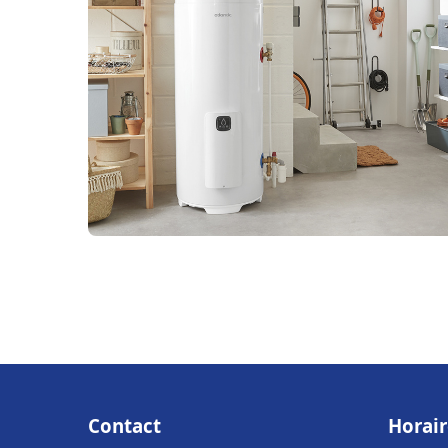
Contact
Horair