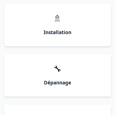
🚿
Installation
🔧
Dépannage