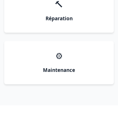
🔨
Réparation
⚙️
Maintenance