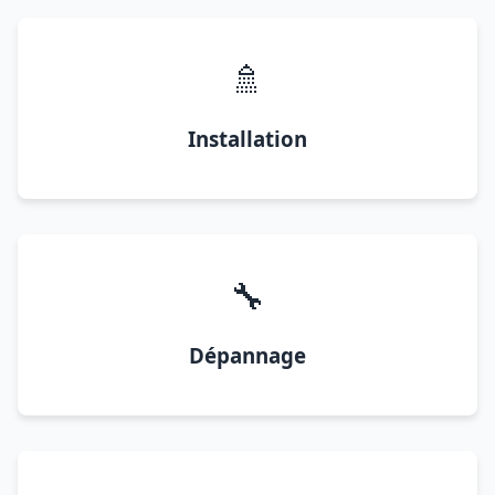
🚿
Installation
🔧
Dépannage