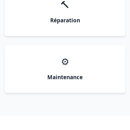
🔨
Réparation
⚙️
Maintenance