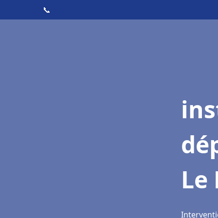
📞
ins
dé
Le
Interventi