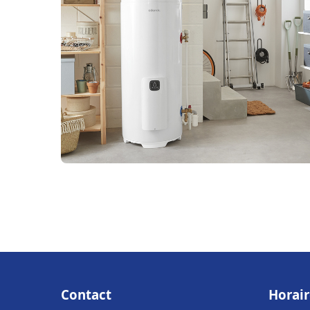
Contact
Horair