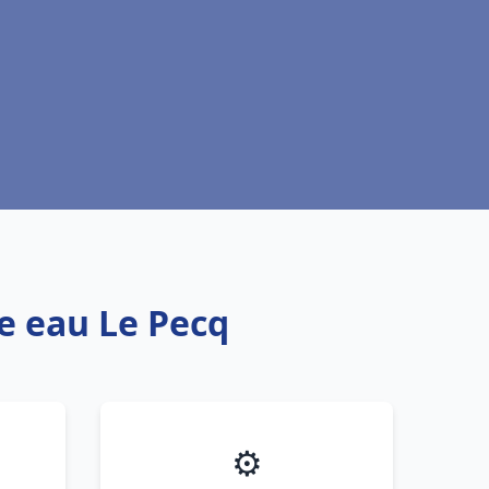
fe eau Le Pecq
⚙️