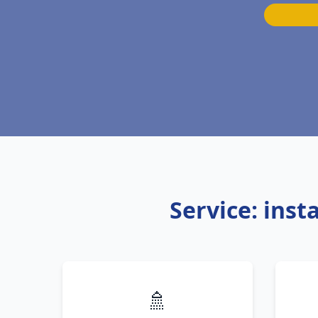
Service: inst
🚿