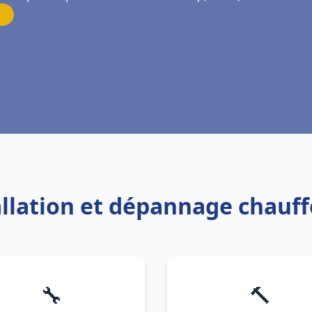
allation et dépannage chauf
🔧
🔨