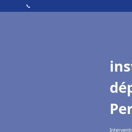
📞
ins
dé
Pe
Intervent