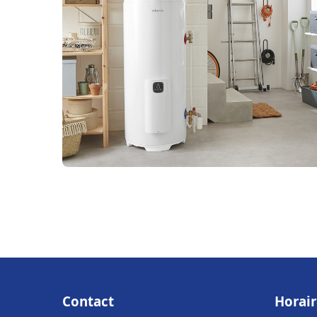
Contact
Horair