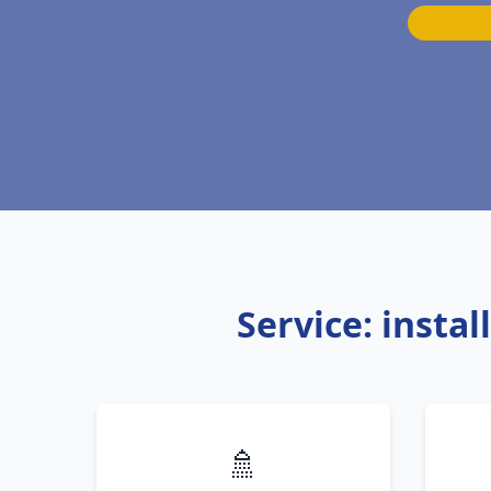
Service: insta
🚿