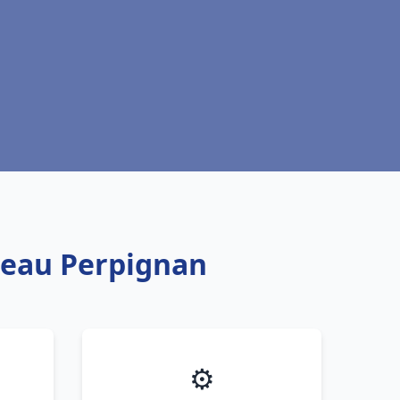
e eau Perpignan
⚙️