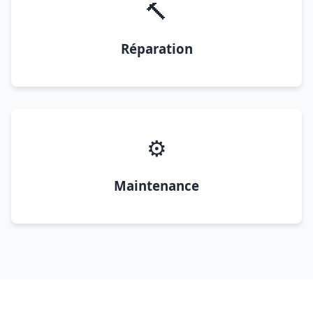
🔨
Réparation
⚙️
Maintenance