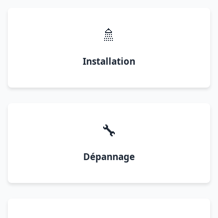
🚿
Installation
🔧
Dépannage