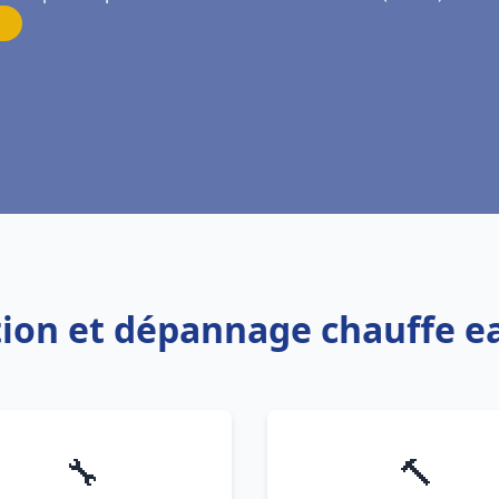
ation et dépannage chauffe 
🔧
🔨