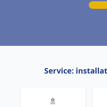
Service: install
🚿