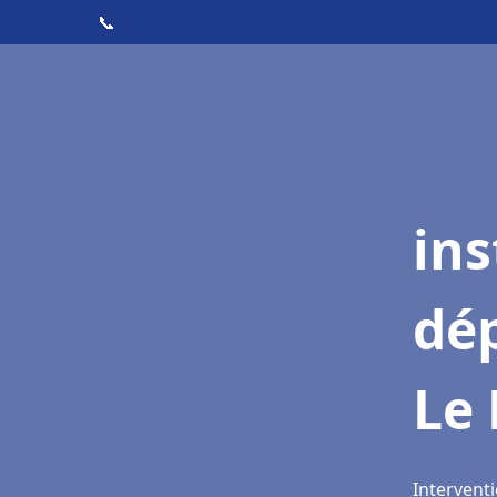
📞
ins
dé
Le
Intervent