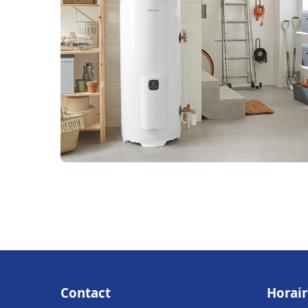
Contact
Horair