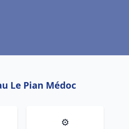
eau Le Pian Médoc
⚙️