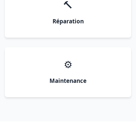
🔨
Réparation
⚙️
Maintenance