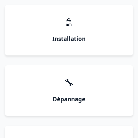
🚿
Installation
🔧
Dépannage