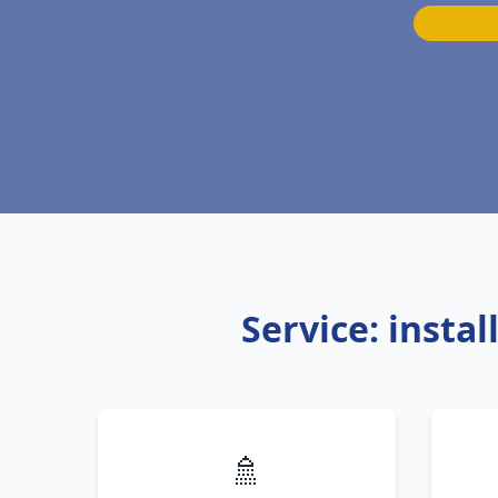
Service: insta
🚿