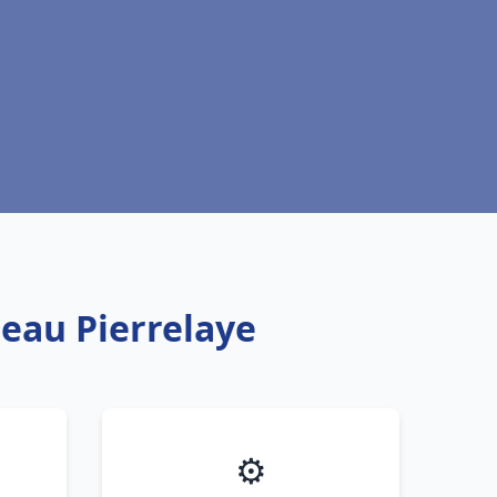
 eau Pierrelaye
⚙️