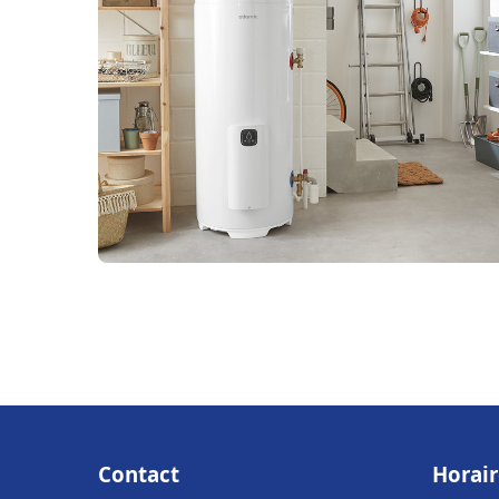
Contact
Horair