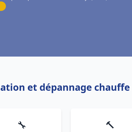
llation et dépannage chauffe
🔧
🔨