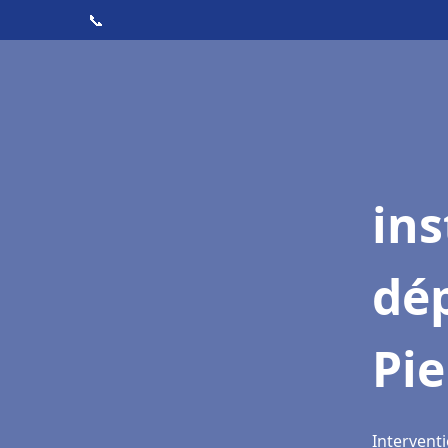
📞
ins
dé
Pie
Interventi