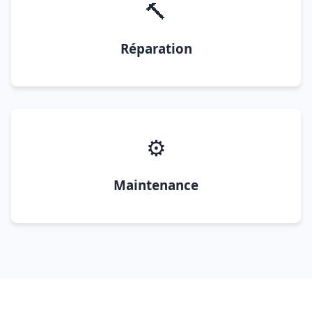
🔨
Réparation
⚙️
Maintenance