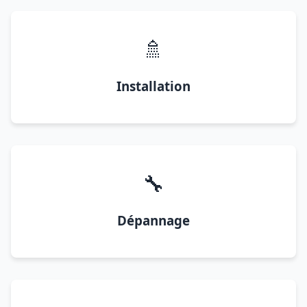
🚿
Installation
🔧
Dépannage