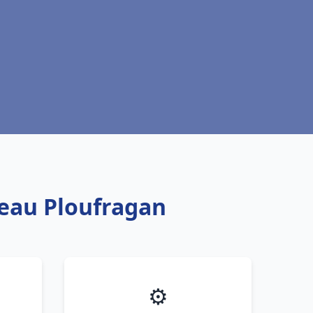
 eau Ploufragan
⚙️