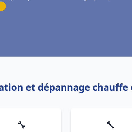
llation et dépannage chauffe
🔧
🔨