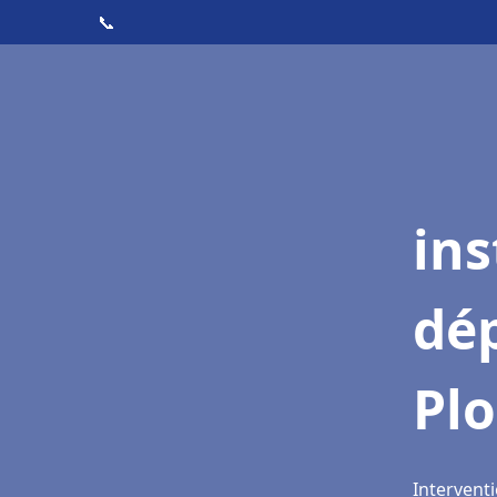
📞
ins
dé
Pl
Intervent