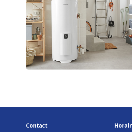
Contact
Horair