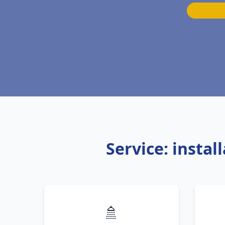
Service: insta
🚿