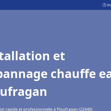
🕒 i
tallation et
pannage chauffe e
oufragan
ion rapide et professionnelle à Ploufragan (22440)