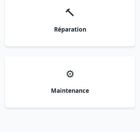
🔨
Réparation
⚙️
Maintenance