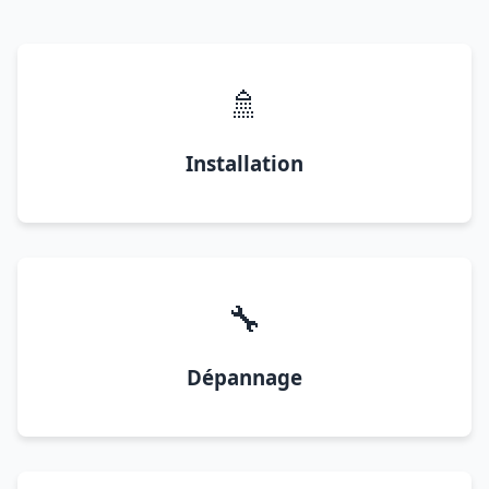
🚿
Installation
🔧
Dépannage