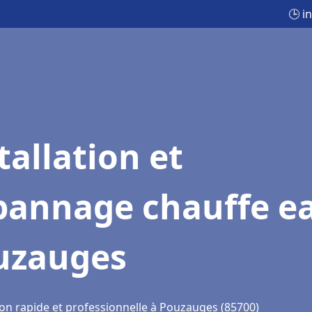
🕒 i
tallation et
pannage chauffe e
uzauges
ion rapide et professionnelle à Pouzauges (85700)