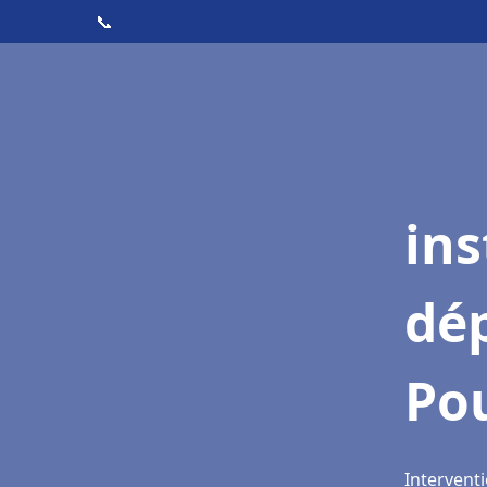
📞
ins
dé
Po
Intervent