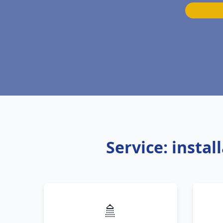
Service: insta
🚿