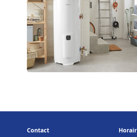
Contact
Horair