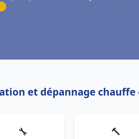
llation et dépannage chauff
🔧
🔨