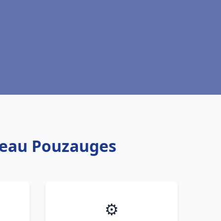
e eau Pouzauges
⚙️