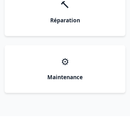
🔨
Réparation
⚙️
Maintenance