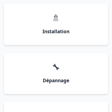
🚿
Installation
🔧
Dépannage