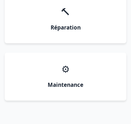
🔨
Réparation
⚙️
Maintenance