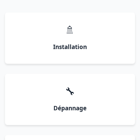
🚿
Installation
🔧
Dépannage