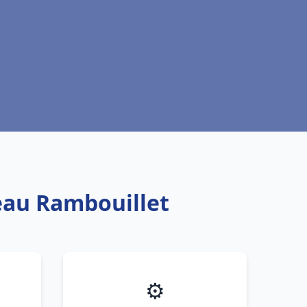
 eau Rambouillet
⚙️