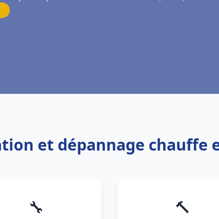
lation et dépannage chauffe
🔧
🔨