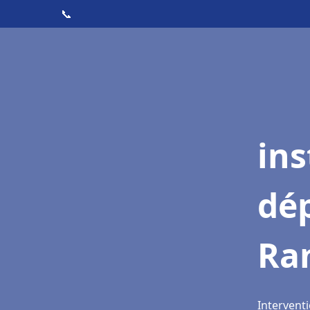
📞
ins
dé
Ra
Interventi