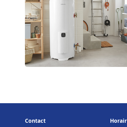
Contact
Horair