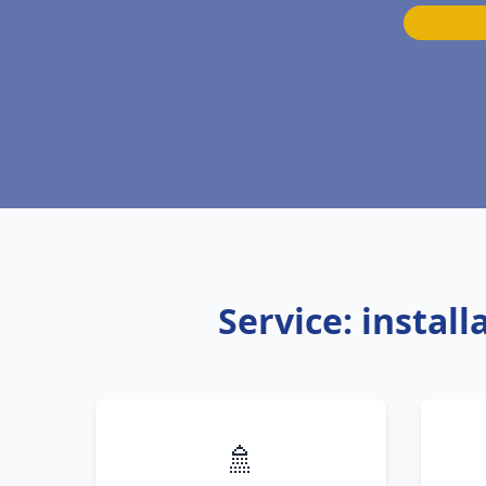
Service: instal
🚿