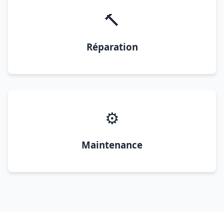
🔨
Réparation
⚙️
Maintenance