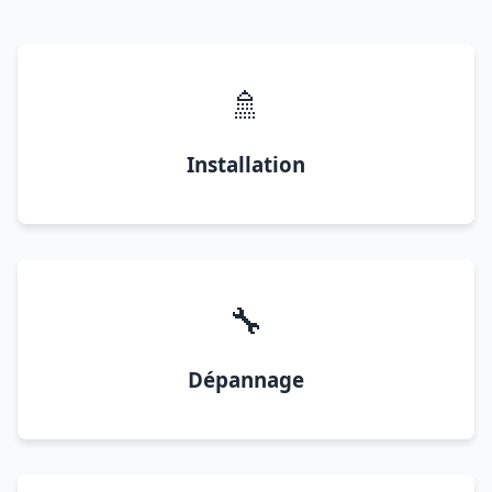
🚿
Installation
🔧
Dépannage