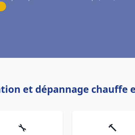
lation et dépannage chauffe 
🔧
🔨