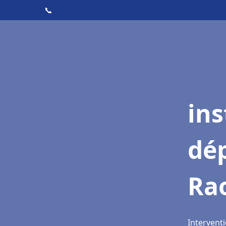
📞
ins
dé
Rao
Interventi