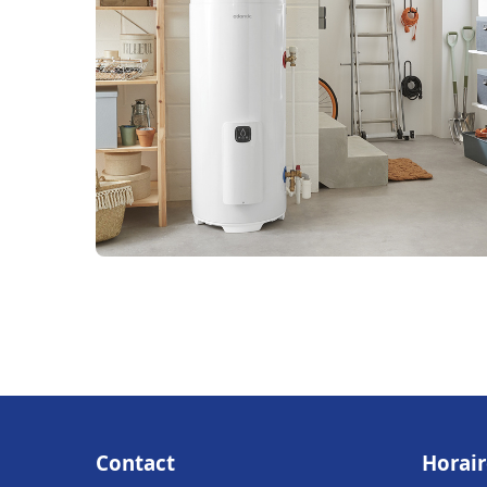
Contact
Horair