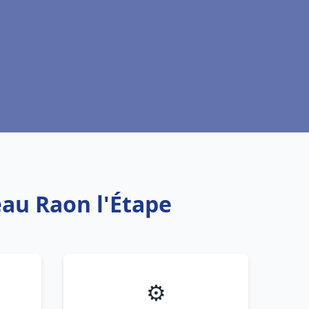
eau Raon l'Étape
⚙️