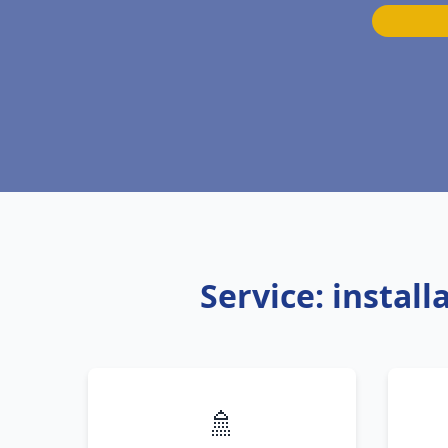
Service: instal
🚿