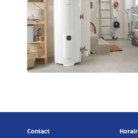
Contact
Horair