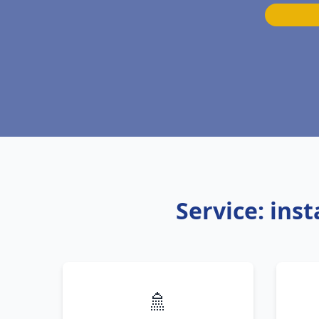
Service: ins
🚿