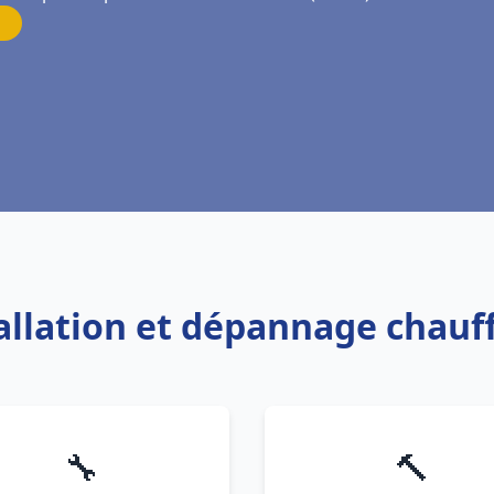
tallation et dépannage chauf
🔧
🔨