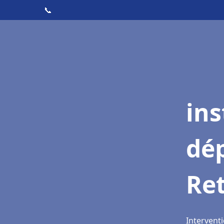
📞
ins
dé
Re
Interventi