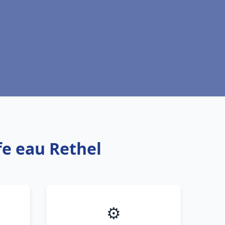
fe eau Rethel
⚙️