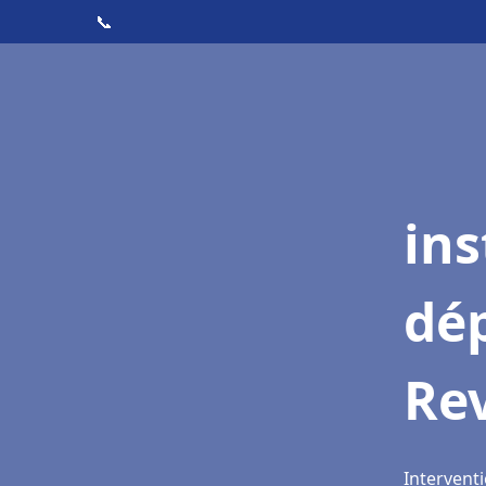
📞
ins
dé
Re
Interventi