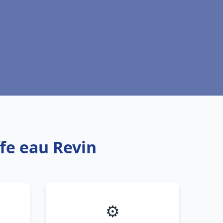
ffe eau Revin
⚙️