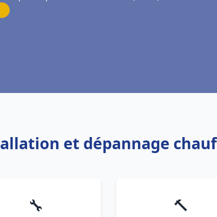
tallation et dépannage chau
🔧
🔨