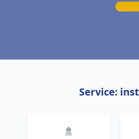
Service: ins
🚿