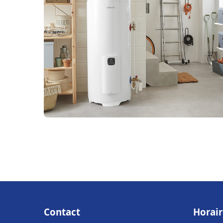
Contact
Horair