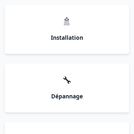
🚿
Installation
🔧
Dépannage