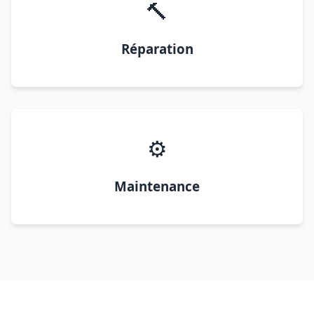
🔨
Réparation
⚙️
Maintenance