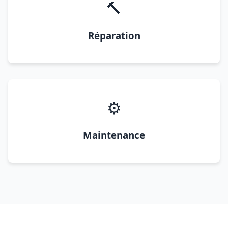
🔨
Réparation
⚙️
Maintenance