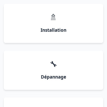
🚿
Installation
🔧
Dépannage