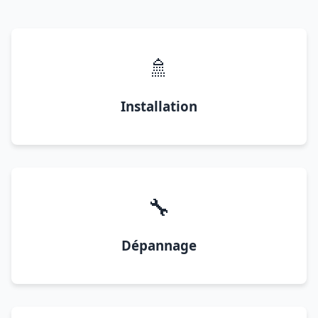
🚿
Installation
🔧
Dépannage