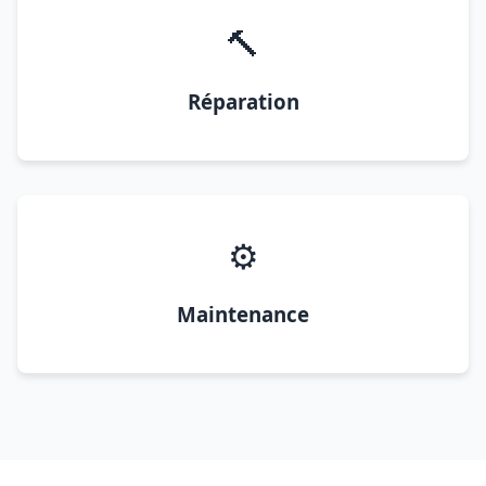
🔨
Réparation
⚙️
Maintenance