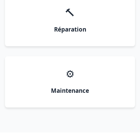
🔨
Réparation
⚙️
Maintenance