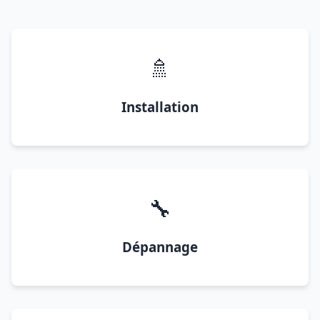
🚿
Installation
🔧
Dépannage