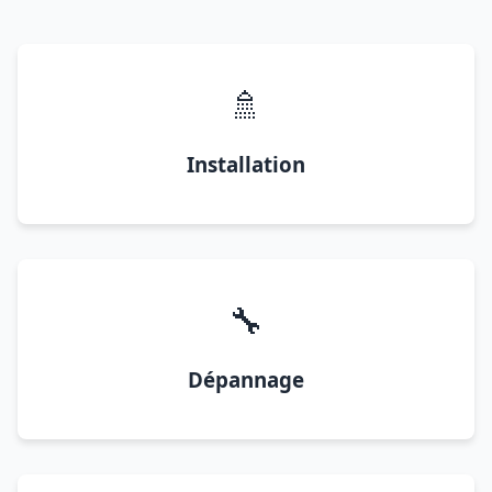
🚿
Installation
🔧
Dépannage