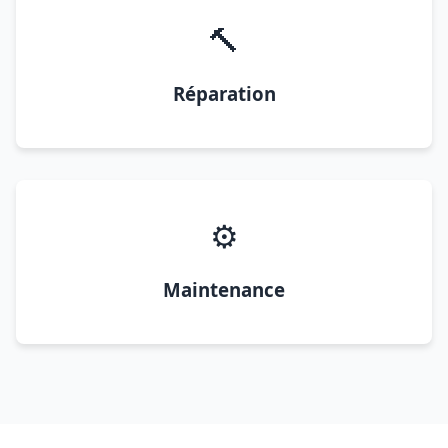
🔨
Réparation
⚙️
Maintenance