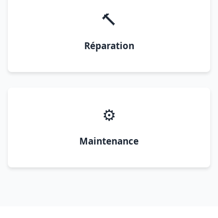
🔨
Réparation
⚙️
Maintenance