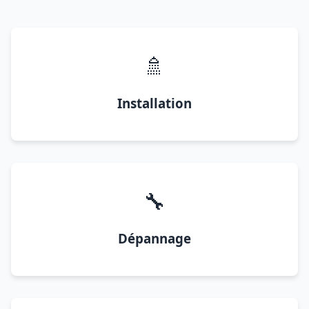
🚿
Installation
🔧
Dépannage