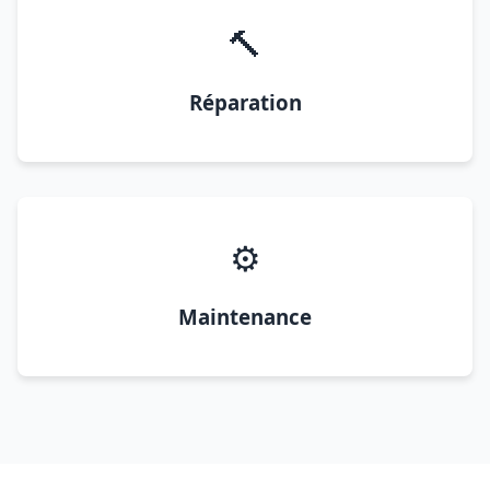
🔨
Réparation
⚙️
Maintenance