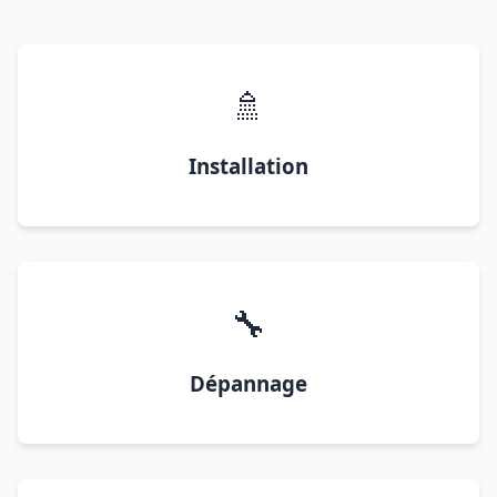
🚿
Installation
🔧
Dépannage