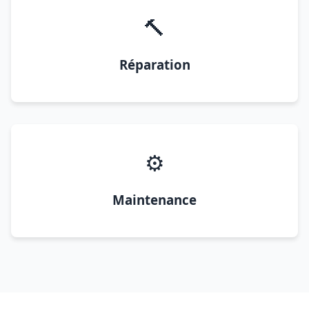
🔨
Réparation
⚙️
Maintenance