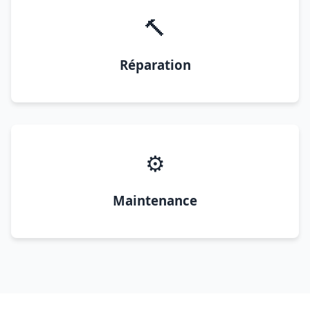
🔨
Réparation
⚙️
Maintenance