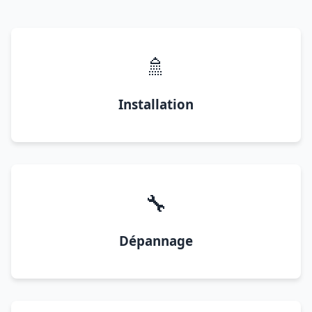
🚿
Installation
🔧
Dépannage