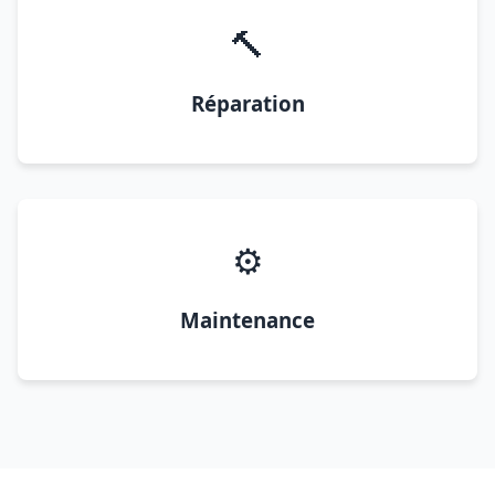
🔨
Réparation
⚙️
Maintenance