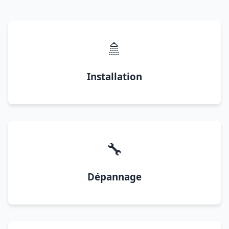
🚿
Installation
🔧
Dépannage