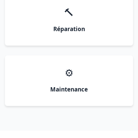
🔨
Réparation
⚙️
Maintenance