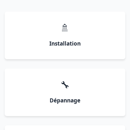
🚿
Installation
🔧
Dépannage