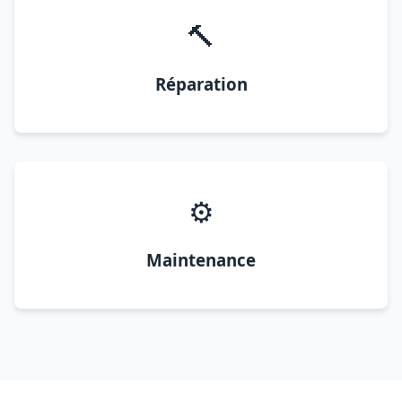
🔨
Réparation
⚙️
Maintenance