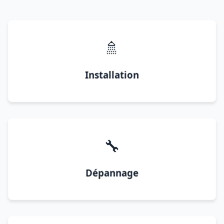
🚿
Installation
🔧
Dépannage