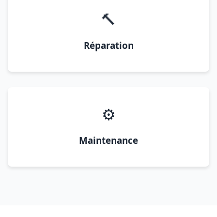
🔨
Réparation
⚙️
Maintenance