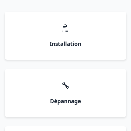
🚿
Installation
🔧
Dépannage