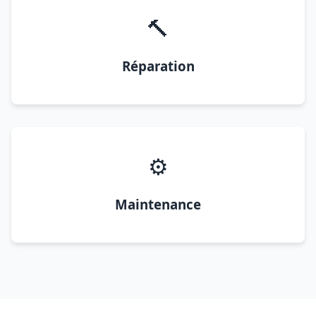
🔨
Réparation
⚙️
Maintenance