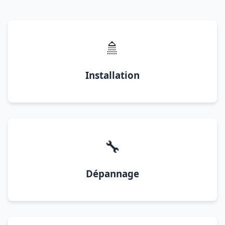
🚿
Installation
🔧
Dépannage